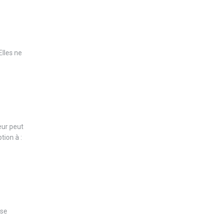
Elles ne
eur peut
tion à :
 se