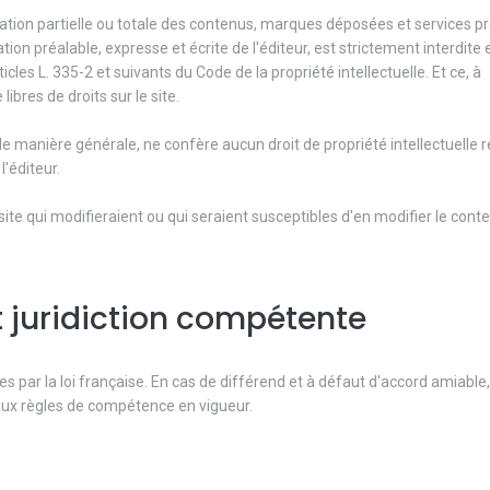
tation partielle ou totale des contenus, marques déposées et services 
tion préalable, expresse et écrite de l'éditeur, est strictement interdite e
les L. 335-2 et suivants du Code de la propriété intellectuelle. Et ce, à
res de droits sur le site.
de manière générale, ne confère aucun droit de propriété intellectuelle re
l'éditeur.
le site qui modifieraient ou qui seraient susceptibles d'en modifier le cont
 et juridiction compétente
s par la loi française. En cas de différend et à défaut d'accord amiable, l
aux règles de compétence en vigueur.