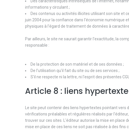
Des caractéristiques intrinsèques de l'Internet, notam
informations y circulant ;
Des contenus ou activités illicites utilisant son site et
juin 2004 pour la confiance dans l'économie numérique et 
physiques à l'égard de traitement de données à caractèr
Par ailleurs, le site ne saurait garantir l'exactitude, la co
responsable :
De la protection de son matériel et de ses données ;
De l'utilisation qu'il fait du site ou de ses services ;
S'il ne respecte ni la lettre, ni l'esprit des présentes CG
Article 8 : liens hypertexte
Le site peut contenir des liens hypertextes pointant vers d
vérifications préalables et régulières réalisés par l'éditeu
trouver sur ces sites. L'éditeur autorise la mise en place
mise en place de ces liens ne soit pas réalisée à des fins 