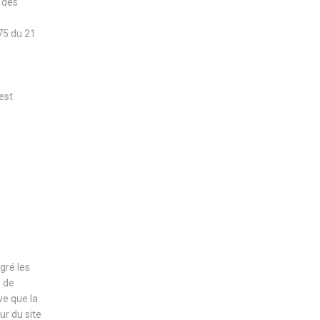
n des
575 du 21
s
 est
gré les
e de
ve que la
ur du site