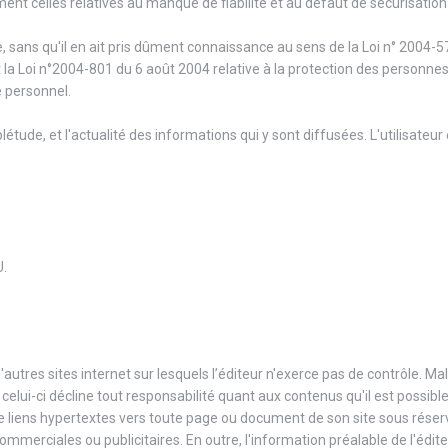
ment celles relatives au manque de fiabilité et au défaut de sécurisatio
 ce, sans qu'il en ait pris dûment connaissance au sens de la Loi n° 2004-
la Loi n°2004-801 du 6 août 2004 relative à la protection des personne
e personnel.
mplétude, et l'actualité des informations qui y sont diffusées. L'utilisateur
U.
'autres sites internet sur lesquels l’éditeur n'exerce pas de contrôle. Mal
r, celui-ci décline tout responsabilité quant aux contenus qu'il est possibl
 de liens hypertextes vers toute page ou document de son site sous réser
commerciales ou publicitaires. En outre, l'information préalable de l'édite