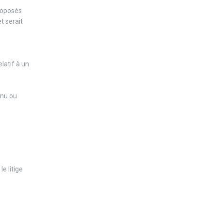
proposés
t serait
latif à un
enu ou
e litige