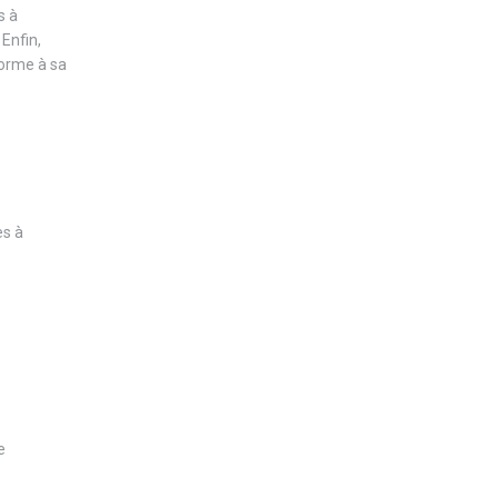
s à
 Enfin,
forme à sa
es à
e