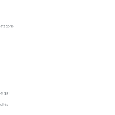
 catégorie
l qu'il
cultés