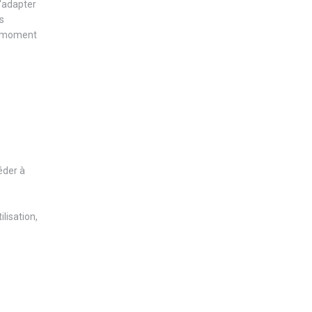
s'adapter
s
ut moment
éder à
lisation,